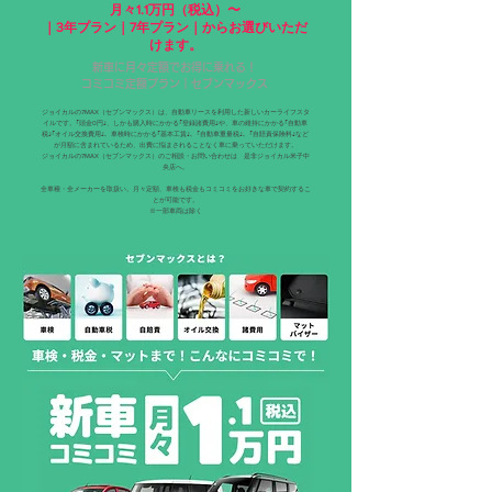
月々1.1万円（税込）〜
｜3年プラン｜7年プラン｜からお選びいただ
けます。
新車に月々定額でお得に乗れる！
コミコミ定額プラン｜セブンマックス
ジョイカルの7MAX（セブンマックス）は、自動車リースを利用した新しいカーライフスタ
イルです。｢頭金0円｣、しかも購入時にかかる｢登録諸費用｣や、車の維持にかかる｢自動車
税｣｢オイル交換費用｣、車検時にかかる｢基本工賃｣、｢自動車重量税｣、｢自賠責保険料｣など
が月額に含まれているため、出費に悩まされることなく車に乗っていただけます。
ジョイカルの7MAX（セブンマックス）のご相談・お問い合わせは 是非ジョイカル米子中
央店へ。
全車種・全メーカーを取扱い。月々定額、車検も税金もコミコミをお好きな車で契約するこ
とが可能です。
※一部車両は除く