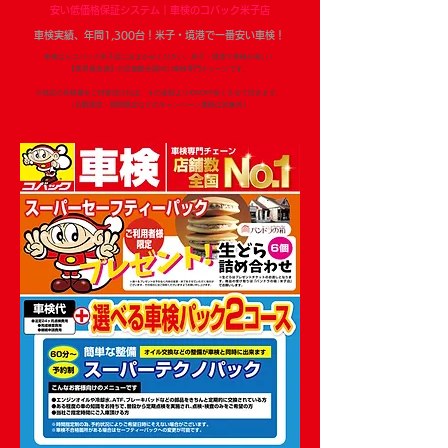
安い低価格保証システム｜車検のコバック米子店
車検実績、年間1,300台！米子・境港で一番安い車検！
車検ならコバック米子店におまかせください。米子・境港で車検が安い！
【業界最安値】の店舗数全国NO.1車検専門チェーンです。
※他店の見積書をご持参頂ければ、その金額より10%OFF安くさせて頂きます。
（台数限定・期間限定などのキャンペーン価格は対象外）