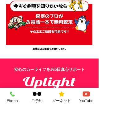
​安心のカーライフを365日真心サポート
Phone
ご予約
グーネット
YouTube
コバック米子店｜ジョイカル米子中央店
JOYCAL｜7MAX｜NORIDOKIマイカーリース｜コミかる中
古車リース
アプライトコーポレーション有限会社